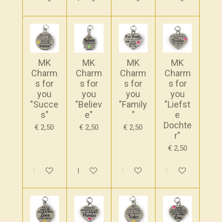
MK
MK
MK
MK
Charm
Charm
Charm
Charm
s for
s for
s for
s for
you
you
you
you
"Succe
"Believ
"Family
"Liefst
s"
e"
"
e
Dochte
€ 2,50
€ 2,50
€ 2,50
r"
€ 2,50
In winkelwagen
In winkelwagen
In winkelwagen
In winkelwagen