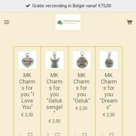
Gratis verzending in België vanaf €75,00
Ga
direct
naar
de
hoofdinhoud
MK
MK
MK
MK
Charm
Charm
Charm
Charm
s for
s for
s for
s for
you "I
you
you
you
Love
"Geluk
"Geluk"
"Dream
You"
sengel
s"
€ 2,50
"
€ 2,50
€ 2,50
€ 2,50
In winkelwagen
In winkelwagen
In winkelwagen
In winkelwagen