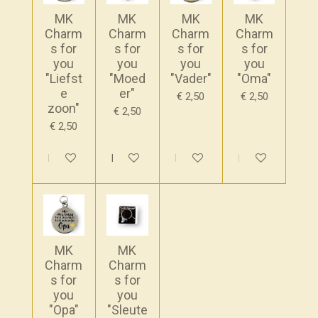
MK
MK
MK
MK
Charm
Charm
Charm
Charm
s for
s for
s for
s for
you
you
you
you
"Liefst
"Moed
"Vader"
"Oma"
e
er"
€ 2,50
€ 2,50
zoon"
€ 2,50
€ 2,50
In winkelwagen
In winkelwagen
In winkelwagen
In winkelwagen
MK
MK
Charm
Charm
s for
s for
you
you
"Opa"
"Sleute