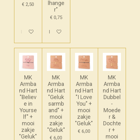
lhange
€ 2,50
r"
€ 0,75
In winkelwagen
In winkelwagen
MK
MK
MK
MK
Armba
Armba
Armba
Armba
nd Hart
nd Hart
nd Hart
nd Hart
"Believ
"Geluk
"I Love
Dubbel
e in
sarmb
You" +
-
Yourse
and" +
mooi
Moede
lf" +
mooi
zakje
r &
mooi
zakje
"Geluk"
Dochte
zakje
"Geluk"
r +
€ 6,00
"Geluk"
mooi
€ 6,00