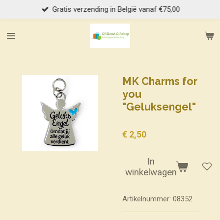
Gratis verzending in België vanaf €75,00
Ga
direct
naar
de
hoofdinhoud
MK Charms for
you
"Geluksengel"
€ 2,50
In
winkelwagen
Artikelnummer:
08352