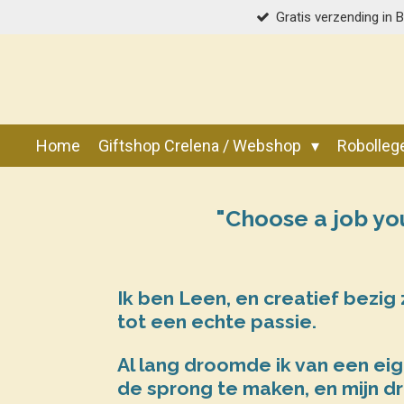
Gratis verzending in 
Ga
direct
naar
de
hoofdinhoud
Home
Giftshop Crelena / Webshop
Robolle
"Choose a job you
Ik ben Leen, en creatief bezig z
tot een echte passie.
Al lang droomde ik van een eig
de sprong te maken, en mijn d