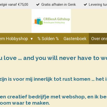
België vanaf €75,00
Gratis afhalen in Genk
Levering tu
gem Hobbyshop
% Solden %
Gastenboek
Over on
 love … and you will never have to wo
ijn is voor mij innerlijk tot rust komen … het
en creatief bedrijfje met webshop, en ik b
room waar te maken.