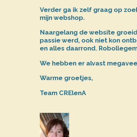
Verder ga ik zelf graag op zoek
mijn webshop.
Naargelang de website groeide
passie werd, ook niet kon ontb
en alles daarrond.
Robollege
W
e hebben er alvast megaveel 
Warme groetjes,
Team CRElenA