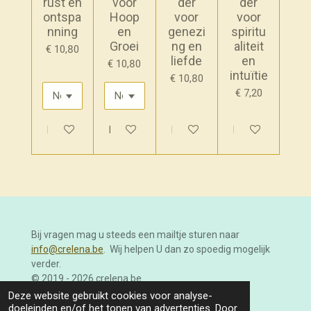
rust en
voor
der
der
ontspa
Hoop
voor
voor
nning
en
genezi
spiritu
Groei
ng en
aliteit
€ 10,80
liefde
en
€ 10,80
intuïtie
€ 10,80
€ 7,20
In winkelwagen
In winkelwagen
In winkelwagen
In winkelwagen
Bij vragen mag u steeds een mailtje sturen naar
info@crelena.be
. Wij helpen U dan zo spoedig mogelijk
verder.
© 2019 - 2026 crelena.be
Powered by
JouwWeb
Deze website gebruikt cookies voor analyse-
doeleinden en/of het tonen van advertenties. Door