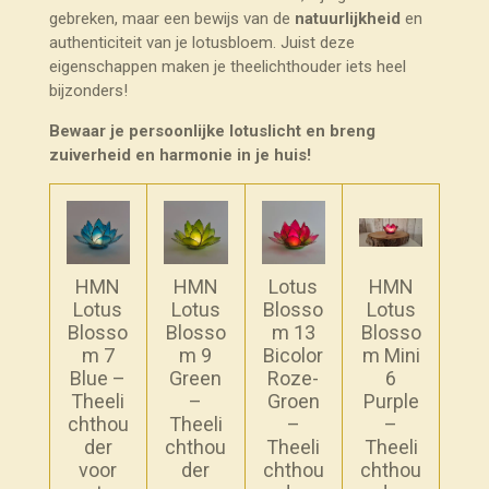
gebreken, maar een bewijs van de
natuurlijkheid
en
authenticiteit van je lotusbloem. Juist deze
eigenschappen maken je theelichthouder iets heel
bijzonders!
Bewaar je persoonlijke lotuslicht en breng
zuiverheid en harmonie in je huis!
HMN
HMN
Lotus
HMN
Lotus
Lotus
Blosso
Lotus
Blosso
Blosso
m 13
Blosso
m 7
m 9
Bicolor
m Mini
Blue –
Green
Roze-
6
Theeli
–
Groen
Purple
chthou
Theeli
–
–
der
chthou
Theeli
Theeli
voor
der
chthou
chthou