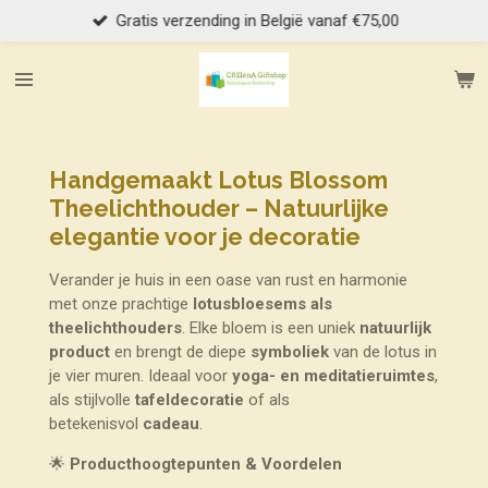
Gratis verzending in België vanaf €75,00
Ga
direct
naar
de
hoofdinhoud
Handgemaakt
Lotus Blossom
Theelichthouder – Natuurlijke
elegantie voor je decoratie
Verander je huis in een oase van rust en harmonie
met onze prachtige
lotusbloesems als
theelichthouders
. Elke bloem is een uniek
natuurlijk
product
en brengt de diepe
symboliek
van de lotus in
je vier muren. Ideaal voor
yoga- en meditatieruimtes
,
als stijlvolle
tafeldecoratie
of als
betekenisvol
cadeau
.
🌟
Producthoogtepunten & Voordelen