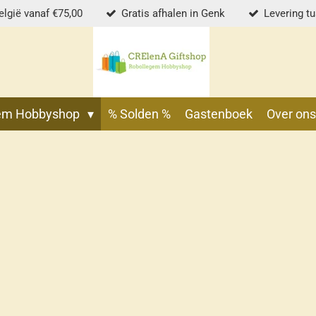
elgië vanaf €75,00
Gratis afhalen in Genk
Levering t
gem Hobbyshop
% Solden %
Gastenboek
Over on