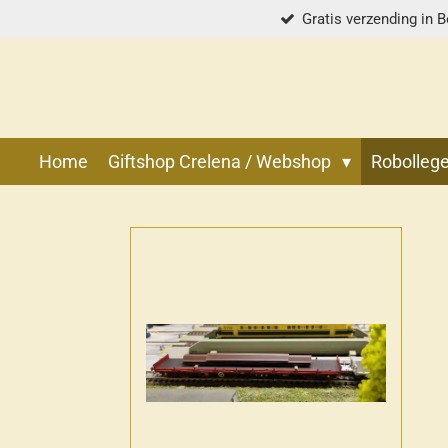
Gratis verzending in B
Ga
direct
naar
de
hoofdinhoud
Home
Giftshop Crelena / Webshop
Robolle