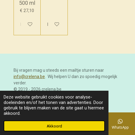
500 ml
€ 27,10
In winkelwagen
In winkelwagen
Bij vragen mag u steeds een mailtje sturen naar
info@crelena.be
. Wij helpen U dan zo spoedig mogelijk
verder.
© 2019 - 2026 crelena.be
Powered by
JouwWeb
Deze website gebruikt cookies voor analyse-
doeleinden en/of het tonen van advertenties. Door
gebruik te blijven maken van de site gaat u hiermee
akkoord.
Akkoord
E-mailadres
Telefoonnummer
Kaart
Facebook
WhatsApp