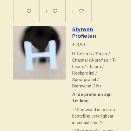
In winkelwagen
In winkelwagen
In winkelwagen
Styreen
Profielen
€ 3,90
H-Column / Strips /
Channel (U-profiel) / T-
beam / I-beam /
Hoekprofiel /
Spoorprofiel /
Damwand (Ho)
Al de profielen zijn
1m lang
!!! Damwand is ook op
bestelling verkrijgbaar
in schaal 0 en N