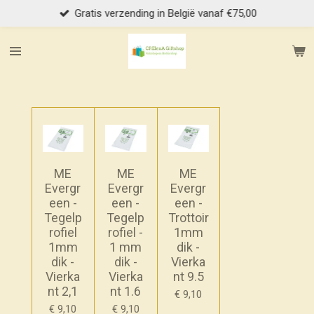
Gratis verzending in België vanaf €75,00
Ga
direct
naar
de
hoofdinhoud
ME
ME
ME
Evergr
Evergr
Evergr
een -
een -
een -
Tegelp
Tegelp
Trottoir
rofiel
rofiel -
1mm
1mm
1 mm
dik -
dik -
dik -
Vierka
Vierka
Vierka
nt 9.5
nt 2,1
nt 1.6
€ 9,10
€ 9,10
€ 9,10