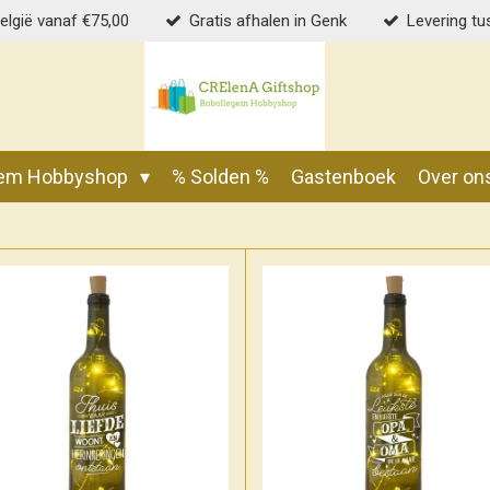
België vanaf €75,00
Gratis afhalen in Genk
Levering tu
gem Hobbyshop
% Solden %
Gastenboek
Over on