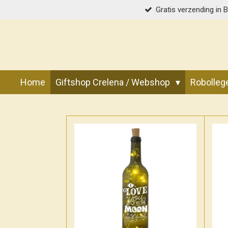
Gratis verzending in 
Ga
direct
naar
de
hoofdinhoud
Home
Giftshop Crelena / Webshop
Robolle