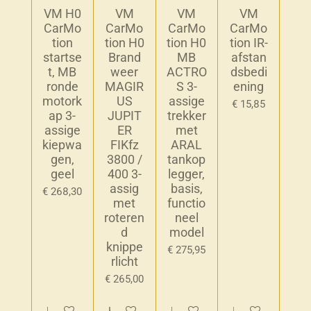
VM H0
VM
VM
VM
CarMo
CarMo
CarMo
CarMo
tion
tion H0
tion H0
tion IR-
startse
Brand
MB
afstan
t, MB
weer
ACTRO
dsbedi
ronde
MAGIR
S 3-
ening
motork
US
assige
€ 15,85
ap 3-
JUPIT
trekker
assige
ER
met
kiepwa
FIKfz
ARAL
gen,
3800 /
tankop
geel
400 3-
legger,
assig
basis,
€ 268,30
met
functio
roteren
neel
d
model
knippe
€ 275,95
rlicht
€ 265,00
Houd mij op de hoogte
Houd mij op de hoogte
Houd mij op de hoogte
In winkelwagen