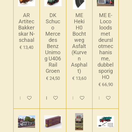
AR
DK
ME
ME E-
Artitec
Schuc
Heki
Loco
Bakker
o
H0
loods
skar N-
Merce
Bocht
met
schaal
des
weg
deursl
Benz
Asfalt
otmec
€ 13,40
Unimo
(Kurve
hanis
g U406
n
me,
Rail
Asphal
dubbel
Groen
t)
sporig
HO
€ 24,50
€ 13,60
€ 66,90
In winkelwagen
In winkelwagen
In winkelwagen
In winkelwagen