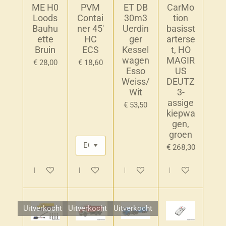
ME H0
PVM
ET DB
CarMo
Loods
Contai
30m3
tion
Bauhu
ner 45'
Uerdin
basisst
ette
HC
ger
arterse
Bruin
ECS
Kessel
t, HO
wagen
MAGIR
€ 28,00
€ 18,60
Esso
US
Weiss/
DEUTZ
Wit
3-
assige
€ 53,50
kiepwa
gen,
groen
€ 268,30
In winkelwagen
In winkelwagen
In winkelwagen
In winkelwagen
Uitverkocht
Uitverkocht
Uitverkocht