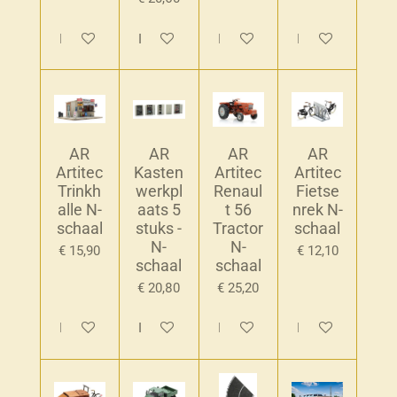
In winkelwagen
In winkelwagen
In winkelwagen
In winkelwagen
AR
AR
AR
AR
Artitec
Kasten
Artitec
Artitec
Trinkh
werkpl
Renaul
Fietse
alle N-
aats 5
t 56
nrek N-
schaal
stuks -
Tractor
schaal
N-
N-
€ 15,90
€ 12,10
schaal
schaal
€ 20,80
€ 25,20
In winkelwagen
In winkelwagen
In winkelwagen
In winkelwagen