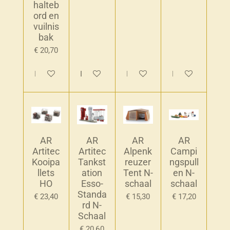
halteb
ord en
vuilnis
bak
€ 20,70
In winkelwagen
In winkelwagen
In winkelwagen
In winkelwagen
AR
AR
AR
AR
Artitec
Artitec
Alpenk
Campi
Kooipa
Tankst
reuzer
ngspull
llets
ation
Tent N-
en N-
HO
Esso-
schaal
schaal
Standa
€ 23,40
€ 15,30
€ 17,20
rd N-
Schaal
€ 20,60