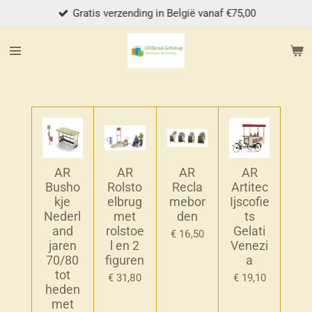
Gratis verzending in België vanaf €75,00
Ga
direct
naar
de
hoofdinhoud
AR
AR
AR
AR
Busho
Rolsto
Recla
Artitec
kje
elbrug
mebor
Ijscofie
Nederl
met
den
ts
and
rolstoe
Gelati
€ 16,50
jaren
l en 2
Venezi
70/80
figuren
a
tot
€ 31,80
€ 19,10
heden
met