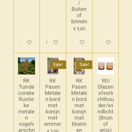
/
Buiten
of
binnen
€ 9,80
In winkelwagen
In winkelwagen
In winkelwagen
In winkelwagen
Sale!
Sale!
RK
RK
RK
WU
Tuinde
Pasen
Pasen
Glazen
coratie
Metale
Metale
sfeerli
Rustie
n bord
n bord
chthou
ke
met
met
der/wi
metale
konijn
konijn
ndlicht
n
met
met
(Bruin
vogelv
emmer
bloem
of
erschri
en
grijs)
€ 5,00