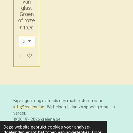
van
glas.
Groen
of roze
€ 10,70
In winkelwagen
Bij vragen mag u steeds een mailtje sturen naar
info@crelena.be
. Wij helpen U dan zo spoedig mogelijk
verder.
© 2019 - 2026 crelena.be
Powered by
JouwWeb
Deze website gebruikt cookies voor analyse-
doeleinden en/of het tonen van advertenties. Door