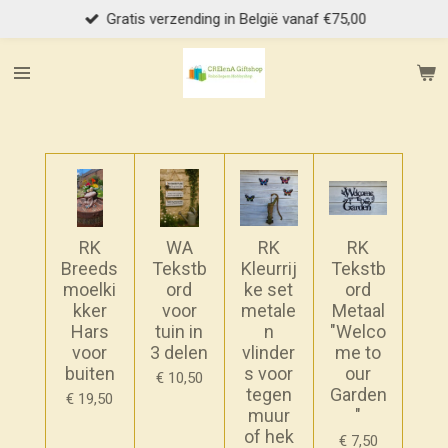
Gratis verzending in België vanaf €75,00
Ga
direct
naar
de
hoofdinhoud
RK
WA
RK
RK
Breeds
Tekstb
Kleurrij
Tekstb
moelki
ord
ke set
ord
kker
voor
metale
Metaal
Hars
tuin in
n
"Welco
voor
3 delen
vlinder
me to
buiten
s voor
our
€ 10,50
tegen
Garden
€ 19,50
muur
"
of hek
€ 7,50