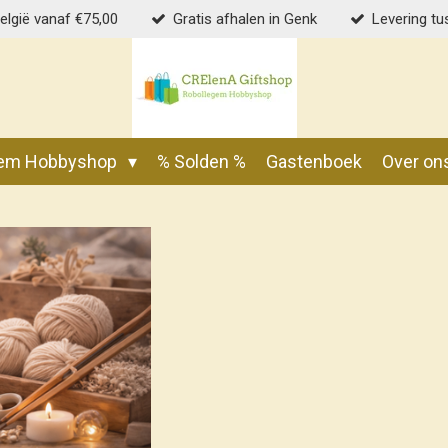
België vanaf €75,00
Gratis afhalen in Genk
Levering tu
gem Hobbyshop
% Solden %
Gastenboek
Over on