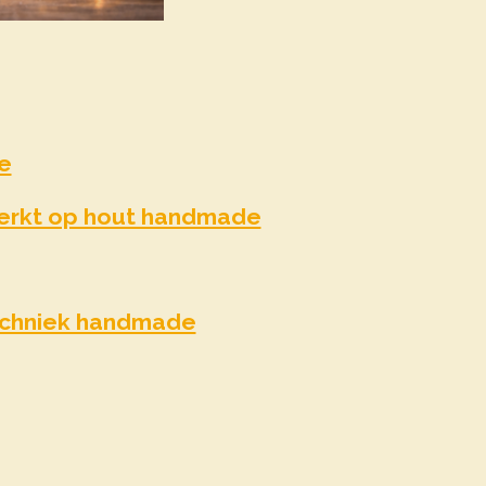
e
werkt op hout handmade
echniek handmade