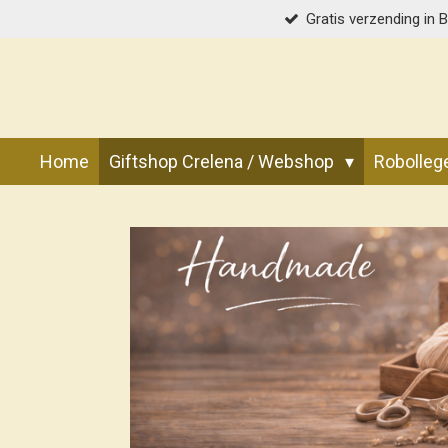
Gratis verzending in 
Ga
direct
naar
de
hoofdinhoud
Home
Giftshop Crelena / Webshop
Robolle