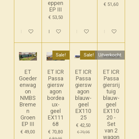
eppen
€ 51,60
EP III
€ 53,50
In winkelwagen
In winkelwagen
In winkelwagen
In winkelwagen
Sale!
Sale!
Uitverkocht
ET
ET ICR
ET ICR
ET ICR
Goeder
Passa
Passa
Passa
enwag
giersw
giersw
giersrij
on
agon
agon
tuig
NMBS
bordea
blauw-
blauw-
Breme
ux-
geel
geel
n
geel
EX110
EX110
Groen
EX111
25
20 -
EP III
68
Set
€ 42,50
van 2
€ 49,00
€ 70,80
€ 79,95
wagon
€ 89,95