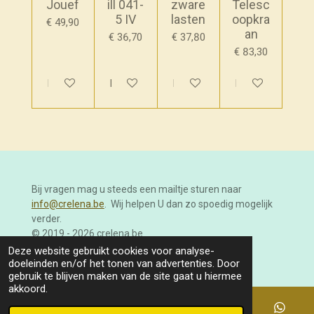
Jouef
ill 041-
zware
Telesc
5 IV
lasten
oopkra
€ 49,90
an
€ 36,70
€ 37,80
€ 83,30
In winkelwagen
In winkelwagen
In winkelwagen
In winkelwagen
Bij vragen mag u steeds een mailtje sturen naar
info@crelena.be
. Wij helpen U dan zo spoedig mogelijk
verder.
© 2019 - 2026 crelena.be
Powered by
JouwWeb
Deze website gebruikt cookies voor analyse-
doeleinden en/of het tonen van advertenties. Door
gebruik te blijven maken van de site gaat u hiermee
akkoord.