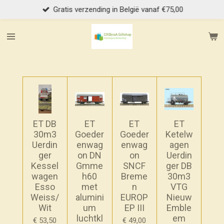
Gratis verzending in België vanaf €75,00
Ga
direct
naar
de
hoofdinhoud
ET DB
ET
ET
ET
30m3
Goeder
Goeder
Ketelw
Uerdin
enwag
enwag
agen
ger
on DN
on
Uerdin
Kessel
Gmme
SNCF
ger DB
wagen
h60
Breme
30m3
Esso
met
n
VTG
Weiss/
alumini
EUROP
Nieuw
Wit
um
EP III
Emble
luchtkl
em
€ 53,50
€ 49,00