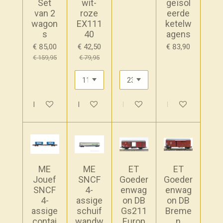
Set
wit-
geïsol
van 2
roze
eerde
wagon
EX111
ketelw
s
40
agens
€ 85,00
€ 42,50
€ 83,90
€ 159,95
€ 79,95
Houd mij op de hoogte
In winkelwagen
In winkelwagen
In winkelwagen
ME
ME
ET
ET
Jouef
SNCF
Goeder
Goeder
SNCF
4-
enwag
enwag
4-
assige
on DB
on DB
assige
schuif
Gs211
Breme
contai
wandw
Europ
n