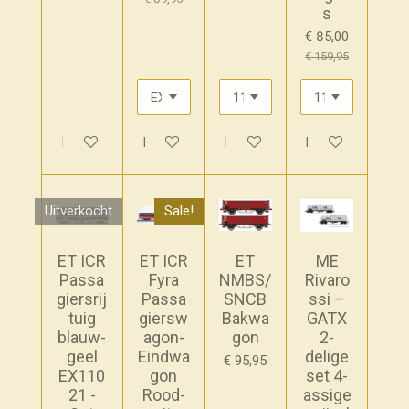
s
€ 85,00
€ 159,95
In winkelwagen
In winkelwagen
In winkelwagen
Houd mij op de 
Uitverkocht
Sale!
ET ICR
ET ICR
ET
ME
Passa
Fyra
NMBS/
Rivaro
giersrij
Passa
SNCB
ssi –
tuig
giersw
Bakwa
GATX
blauw-
agon-
gon
2-
geel
Eindwa
delige
€ 95,95
EX110
gon
set 4-
21 -
Rood-
assige