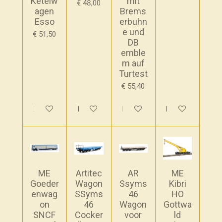
Ketelw
mit
€ 48,00
agen
Brems
Esso
erbuhn
e und
€ 51,50
DB
emble
m auf
Turtest
€ 55,40
In winkelwagen
In winkelwagen
In winkelwagen
Houd mij op de 
ME
Artitec
AR
ME
Goeder
Wagon
Ssyms
Kibri
enwag
SSyms
46
HO
on
46
Wagon
Gottwa
SNCF
Cocker
voor
ld