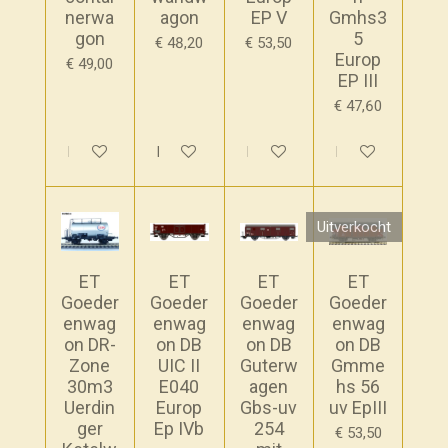
nerwa
agon
EP V
Gmhs3
gon
5
€ 48,20
€ 53,50
Europ
€ 49,00
EP III
€ 47,60
In winkelwagen
In winkelwagen
In winkelwagen
In winkelwagen
Uitverkocht
ET
ET
ET
ET
Goeder
Goeder
Goeder
Goeder
enwag
enwag
enwag
enwag
on DR-
on DB
on DB
on DB
Zone
UIC II
Guterw
Gmme
30m3
E040
agen
hs 56
Uerdin
Europ
Gbs-uv
uv EpIII
ger
Ep IVb
254
€ 53,50