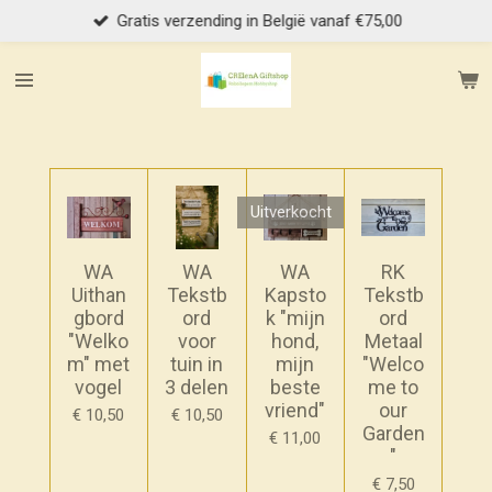
Gratis verzending in België vanaf €75,00
Ga
direct
naar
de
hoofdinhoud
Uitverkocht
WA
WA
WA
RK
Uithan
Tekstb
Kapsto
Tekstb
gbord
ord
k "mijn
ord
"Welko
voor
hond,
Metaal
m" met
tuin in
mijn
"Welco
vogel
3 delen
beste
me to
vriend"
our
€ 10,50
€ 10,50
Garden
€ 11,00
"
€ 7,50