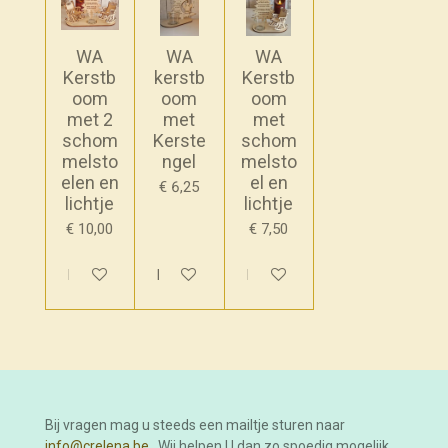
WA
WA
WA
Kerstb
kerstb
Kerstb
oom
oom
oom
met 2
met
met
schom
Kerste
schom
melsto
ngel
melsto
elen en
el en
€ 6,25
lichtje
lichtje
€ 10,00
€ 7,50
In winkelwagen
In winkelwagen
In winkelwagen
Bij vragen mag u steeds een mailtje sturen naar
info@crelena.be
. Wij helpen U dan zo spoedig mogelijk