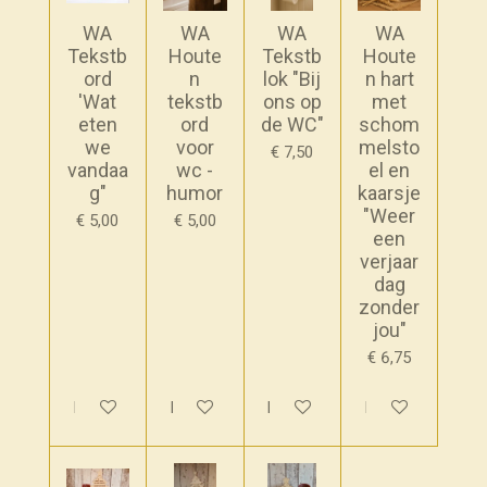
WA
WA
WA
WA
Tekstb
Houte
Tekstb
Houte
ord
n
lok "Bij
n hart
'Wat
tekstb
ons op
met
eten
ord
de WC"
schom
we
voor
melsto
€ 7,50
vandaa
wc -
el en
g"
humor
kaarsje
"Weer
€ 5,00
€ 5,00
een
verjaar
dag
zonder
jou"
€ 6,75
In winkelwagen
In winkelwagen
Houd mij op de hoogte
In winkelwagen