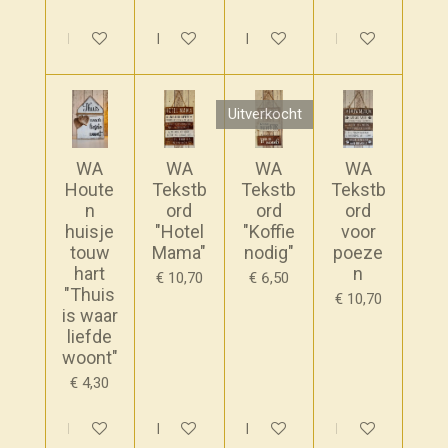
In winkelwagen
In winkelwagen
Houd mij op de hoogte
In winkelwagen
Uitverkocht
WA
WA
WA
WA
Houte
Tekstb
Tekstb
Tekstb
n
ord
ord
ord
huisje
"Hotel
"Koffie
voor
touw
Mama"
nodig"
poeze
hart
n
€ 10,70
€ 6,50
"Thuis
€ 10,70
is waar
liefde
woont"
€ 4,30
In winkelwagen
In winkelwagen
Houd mij op de hoogte
In winkelwagen