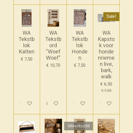
Sale!
WA
WA
WA
WA
Tekstb
Tekstb
Tekstb
Kapsto
lok
ord
lok
k voor
Katten
"Woef
Honde
honde
Woef"
n
nrieme
€ 7,50
n live,
€ 10,70
€ 7,50
bark,
walk
€ 6,50
€ 7,50
In winkelwagen
In winkelwagen
In winkelwagen
In winkelwagen
Uitverkocht