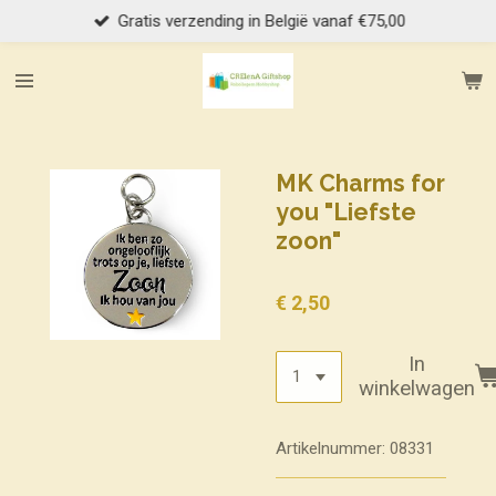
Gratis verzending in België vanaf €75,00
Ga
direct
naar
de
hoofdinhoud
MK Charms for
you "Liefste
zoon"
€ 2,50
In
winkelwagen
Artikelnummer:
08331