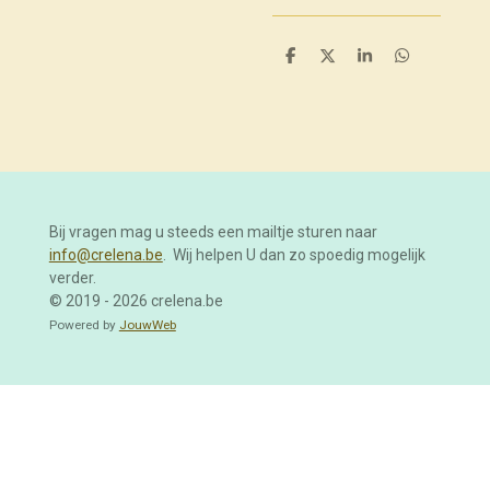
D
D
S
D
e
e
h
e
l
e
a
l
e
l
r
e
n
e
n
Bij vragen mag u steeds een mailtje sturen naar
info@crelena.be
. Wij helpen U dan zo spoedig mogelijk
verder.
© 2019 - 2026 crelena.be
Powered by
JouwWeb