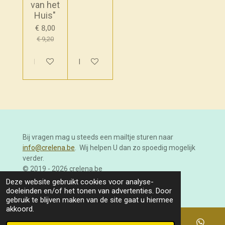
van het
Huis"
€ 8,00
€ 9,20
In winkelwagen
In winkelwagen
Bij vragen mag u steeds een mailtje sturen naar
info@crelena.be
. Wij helpen U dan zo spoedig mogelijk
verder.
© 2019 - 2026 crelena.be
Powered by
JouwWeb
Deze website gebruikt cookies voor analyse-
doeleinden en/of het tonen van advertenties. Door
gebruik te blijven maken van de site gaat u hiermee
akkoord.