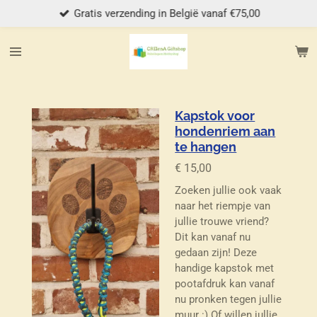
Gratis verzending in België vanaf €75,00
Ga
direct
naar
de
hoofdinhoud
Kapstok voor
hondenriem aan
te hangen
€ 15,00
Zoeken jullie ook vaak
naar het riempje van
jullie trouwe vriend?
Dit kan vanaf nu
gedaan zijn! Deze
handige kapstok met
pootafdruk kan vanaf
nu pronken tegen jullie
muur :) Of willen jullie