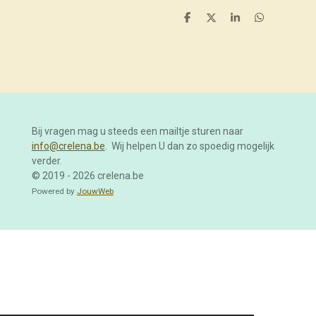
D
D
S
D
e
e
h
e
l
e
a
l
e
l
r
e
n
e
n
Bij vragen mag u steeds een mailtje sturen naar
info@crelena.be
. Wij helpen U dan zo spoedig mogelijk
verder.
© 2019 - 2026 crelena.be
Powered by
JouwWeb