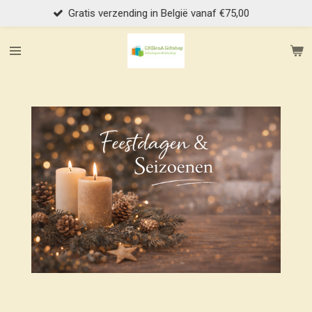
ing in België vanaf €75,00
Grati
Ga
direct
naar
de
hoofdinhoud