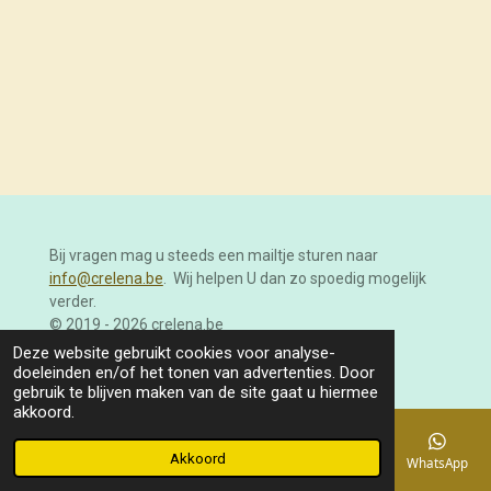
Bij vragen mag u steeds een mailtje sturen naar
info@crelena.be
. Wij helpen U dan zo spoedig mogelijk
verder.
© 2019 - 2026 crelena.be
Powered by
JouwWeb
Deze website gebruikt cookies voor analyse-
doeleinden en/of het tonen van advertenties. Door
gebruik te blijven maken van de site gaat u hiermee
akkoord.
Akkoord
E-mailadres
Telefoonnummer
Kaart
Facebook
WhatsApp