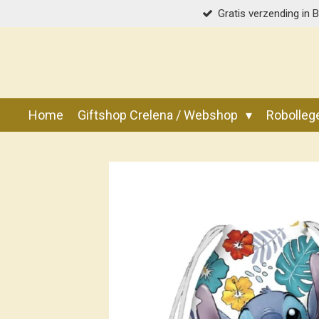
Gratis verzending in 
Ga
direct
naar
de
hoofdinhoud
Home
Giftshop Crelena / Webshop
Robolle