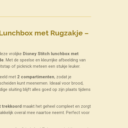
h Lunchbox met Rugzakje –
deze vrolijke
Disney Stitch lunchbox met
de
. Met de speelse en kleurrijke afbeelding van
itstap of picknick meteen een stukje leuker.
deeld met
2 compartimenten
, zodat je
escheiden kunt meenemen. Ideaal voor brood,
ige sluiting blijft alles goed op zijn plaats tijdens
t trekkoord
maakt het geheel compleet en zorgt
akkelijk overal mee naartoe neemt. Perfect voor