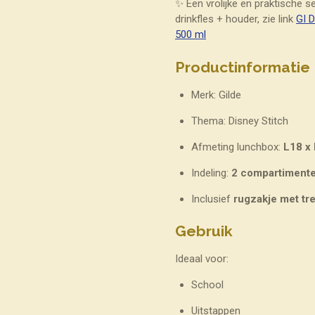
✨ Een vrolijke en praktische s
drinkfles + houder, zie link
GI D
500 ml
Productinformatie
Merk: Gilde
Thema: Disney Stitch
Afmeting lunchbox:
L
18 x
Indeling:
2 compartiment
Inclusief
rugzakje met tr
Gebruik
Ideaal voor:
School
Uitstappen