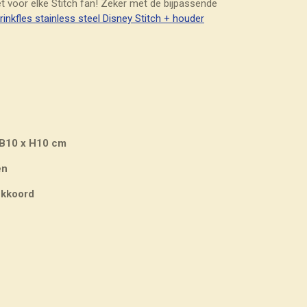
et voor elke Stitch fan! Zeker met de bijpassende
rinkfles stainless steel Disney Stitch + houder
 B10 x H10 cm
en
ekkoord