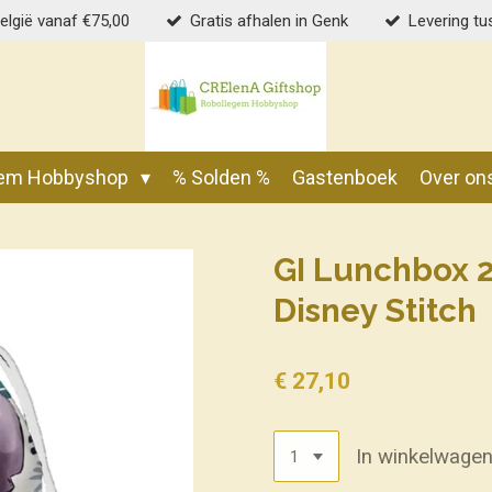
België vanaf €75,00
Gratis afhalen in Genk
Levering tu
gem Hobbyshop
% Solden %
Gastenboek
Over on
GI Lunchbox 
Disney Stitch
€ 27,10
In winkelwage