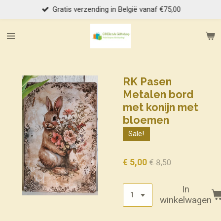
Gratis verzending in België vanaf €75,00
Ga
direct
naar
de
hoofdinhoud
RK Pasen
Metalen bord
met konijn met
bloemen
Sale!
€ 5,00
€ 8,50
In
winkelwagen