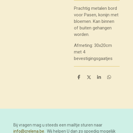
Prachtig metalen bord
voor Pasen, konijn met
bloemen. Kan binnen
of buiten gehangen
worden.
Afmeting: 30x20cm
met 4
bevestigingsgaatjes
D
D
S
D
e
e
h
e
l
e
a
l
e
l
r
e
n
e
n
Bij vragen mag u steeds een mailtje sturen naar
info@crelena.be
. Wij helpen U dan zo spoedig mogelijk