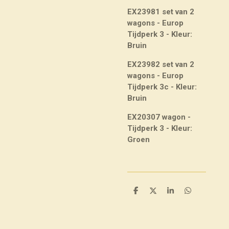
EX23981 set van 2
wagons - Europ
Tijdperk 3 - Kleur:
Bruin
EX23982 set van 2
wagons - Europ
Tijdperk 3c - Kleur:
Bruin
EX20307 wagon -
Tijdperk 3 - Kleur:
Groen
D
D
S
D
e
e
h
e
l
e
a
l
e
l
r
e
n
e
n