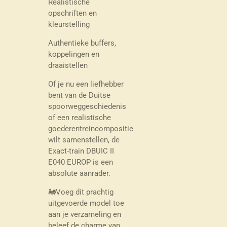
Realistische
opschriften en
kleurstelling
Authentieke buffers,
koppelingen en
draaistellen
Of je nu een liefhebber
bent van de Duitse
spoorweggeschiedenis
of een realistische
goederentreincompositie
wilt samenstellen, de
Exact-train DBUIC II
E040 EUROP is een
absolute aanrader.
🚂Voeg dit prachtig
uitgevoerde model toe
aan je verzameling en
beleef de charme van