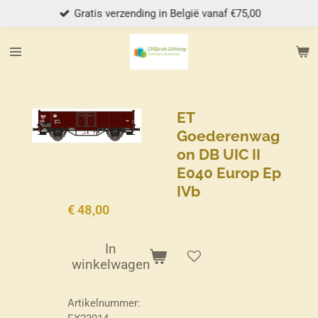
Gratis verzending in België vanaf €75,00
Ga
direct
naar
de
hoofdinhoud
ET
Goederenwag
on DB UIC II
E040 Europ Ep
IVb
€ 48,00
In
winkelwagen
Artikelnummer: