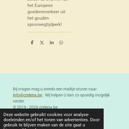
het Europese
goederenverkeer uit
het gouden
spoorwegtijdperk!
D
D
S
D
e
e
h
e
l
e
a
l
e
l
r
e
n
e
n
Bij vragen mag u steeds een mailtje sturen naar
info@crelena.be
. Wij helpen U dan zo spoedig mogelijk
verder.
© 2019 - 2026 crelena.be
Powered by
JouwWeb
Deze website gebruikt cookies voor analyse-
doeleinden en/of het tonen van advertenties. Door
gebruik te blijven maken van de site gaat u