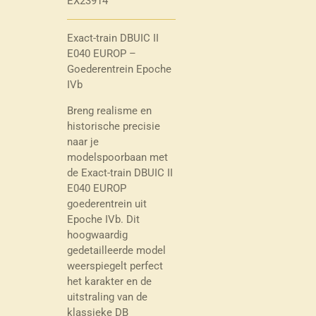
EX23914
Exact-train DBUIC II
E040 EUROP –
Goederentrein Epoche
IVb
Breng realisme en
historische precisie
naar je
modelspoorbaan met
de Exact-train DBUIC II
E040 EUROP
goederentrein uit
Epoche IVb. Dit
hoogwaardig
gedetailleerde model
weerspiegelt perfect
het karakter en de
uitstraling van de
klassieke DB