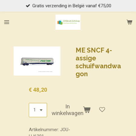
Gratis verzending in België vanaf €75,00
Ga
direct
naar
de
hoofdinhoud
ME SNCF 4-
assige
schuifwandwa
gon
€ 48,20
In
winkelwagen
Artikelnummer:
JOU-