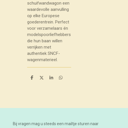
schuifwandwagon een
waardevolle aanvulling
op elke Europese
goederentrein. Perfect
voor verzamelaars én
modelspoorliefhebbers
die hun baan willen
verrijken met
authentiek SNCF-
wagenmaterieel.
D
D
S
D
e
e
h
e
l
e
a
l
e
l
r
e
n
e
n
Bij vragen mag u steeds een mailtje sturen naar