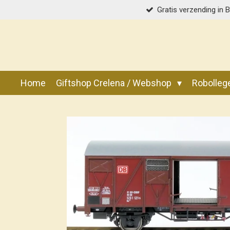
Gratis verzending in 
Ga
direct
naar
de
hoofdinhoud
Home
Giftshop Crelena / Webshop
Robolle