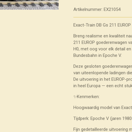
Artikelnummer:
EX21054
Exact-Train DB Gs 211 EUROP
Breng realisme en kwaliteit n
211 EUROP goederenwagen van
H0, met oog voor elk detail en
Bundesbahn in Epoche V.
Deze gesloten goederenwagen 
van uiteenlopende ladingen d
De uitvoering in het EUROP-p
in heel Europa — een echt stu
✨Kenmerken:
Hoogwaardig model van Exact
Tijdperk: Epoche V (jaren 198
Fijn gedetailleerde uitvoering