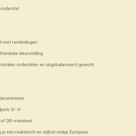
n onderstel
el met remleidingen
hentieke kleurstelling
j metalen onderdelen en uitgebalanceerd gewicht
derentreinen
jdperk IV–V
 of DB-materieel
 een realistisch en stijlvol stukje Europese