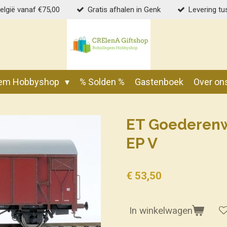
België vanaf €75,00
Gratis afhalen in Genk
Levering tu
gem Hobbyshop
% Solden %
Gastenboek
Over on
ET Goederenw
EP V
€ 53,50
In winkelwagen