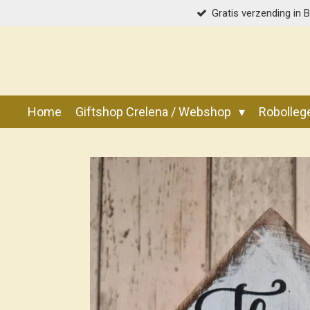
Gratis verzending in 
Ga
direct
naar
de
hoofdinhoud
Home
Giftshop Crelena / Webshop
Robolle