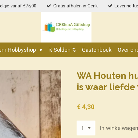
België vanaf €75,00
Gratis afhalen in Genk
Levering tu
gem Hobbyshop
% Solden %
Gastenboek
Over on
WA Houten hui
is waar liefde
€ 4,30
In winkelwage