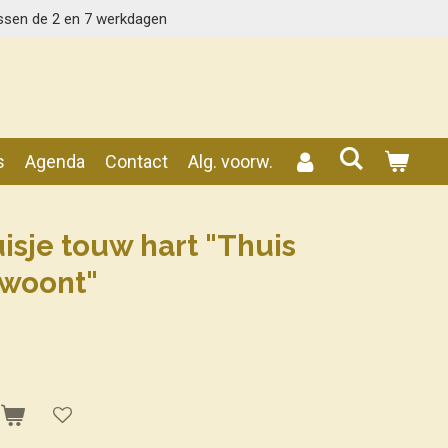
ssen de 2 en 7 werkdagen
s
Agenda
Contact
Alg. voorw.
sje touw hart "Thuis
 woont"
n