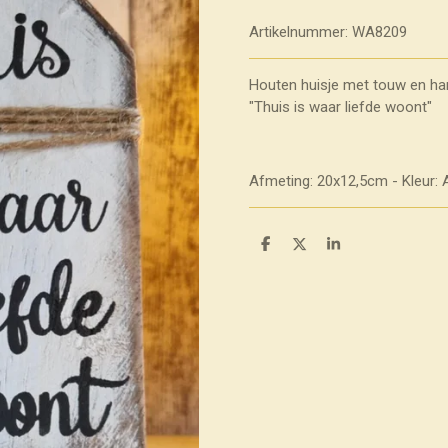
Artikelnummer:
WA8209
Houten huisje met touw en ha
"Thuis is waar liefde woont"
Afmeting: 20x12,5cm - Kleur: 
D
D
S
e
e
h
l
e
a
e
l
r
n
e