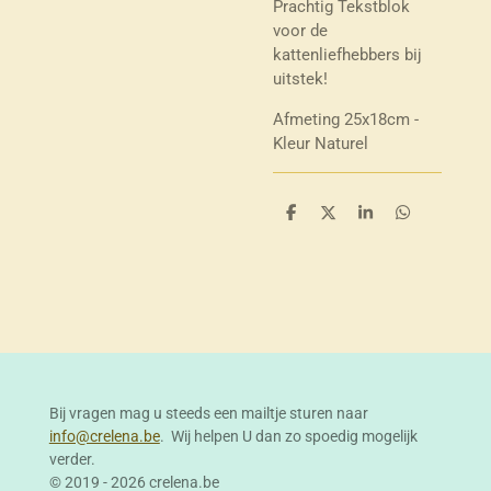
Prachtig Tekstblok
voor de
kattenliefhebbers bij
uitstek!
Afmeting 25x18cm -
Kleur Naturel
D
D
S
D
e
e
h
e
l
e
a
l
e
l
r
e
n
e
n
Bij vragen mag u steeds een mailtje sturen naar
info@crelena.be
. Wij helpen U dan zo spoedig mogelijk
verder.
© 2019 - 2026 crelena.be