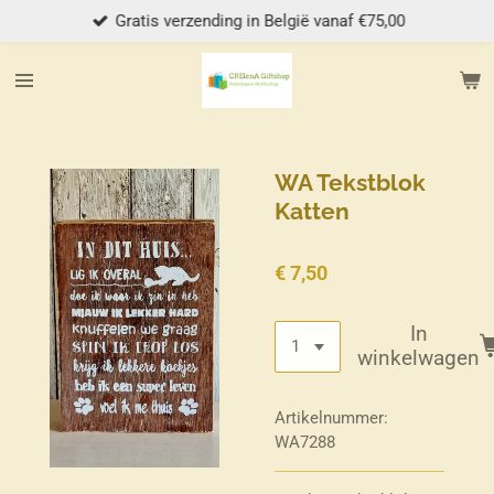
Gratis verzending in België vanaf €75,00
Ga
direct
naar
de
hoofdinhoud
WA Tekstblok
Katten
€ 7,50
In
winkelwagen
Artikelnummer:
WA7288