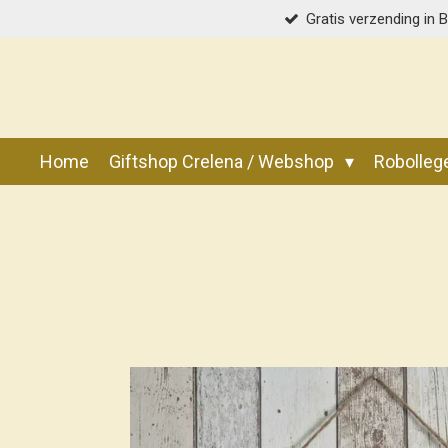
Gratis verzending in 
Ga
direct
naar
de
hoofdinhoud
Home
Giftshop Crelena / Webshop
Robolle