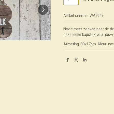
Artikelnummer:
WA7643
Nooit meer zoeken naar de ri
deze leuke kapstok voor jouw 
Afmeting: 30x17cm Kleur: nat
D
D
S
e
e
h
l
e
a
e
l
r
n
e