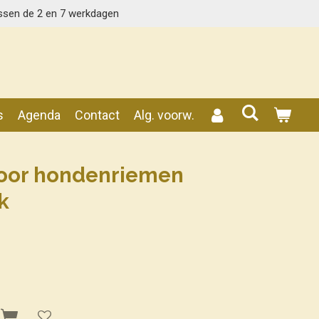
ssen de 2 en 7 werkdagen
s
Agenda
Contact
Alg. voorw.
oor hondenriemen
k
n