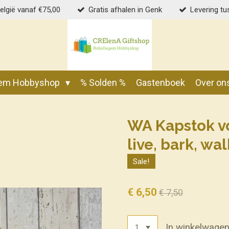
België vanaf €75,00
Gratis afhalen in Genk
Levering tu
gem Hobbyshop
% Solden %
Gastenboek
Over on
WA Kapstok v
live, bark, wal
Sale!
€ 6,50
€ 7,50
In winkelwage