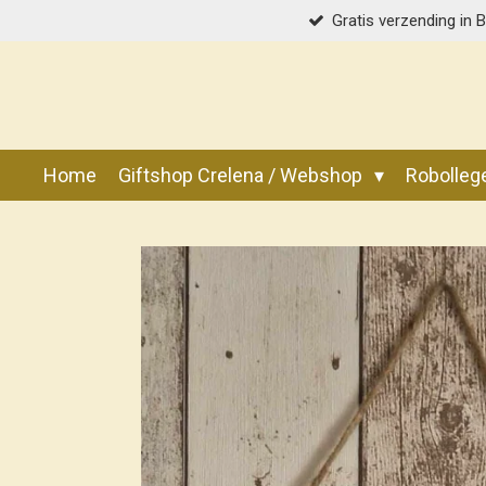
Gratis verzending in 
Ga
direct
naar
de
hoofdinhoud
Home
Giftshop Crelena / Webshop
Robolle