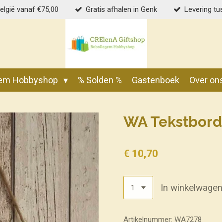
België vanaf €75,00
Gratis afhalen in Genk
Levering tu
gem Hobbyshop
% Solden %
Gastenboek
Over on
WA Tekstbord
€ 10,70
In winkelwage
Artikelnummer:
WA7278