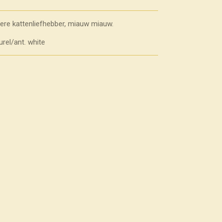
dere kattenliefhebber, miauw miauw.
rel/ant. white