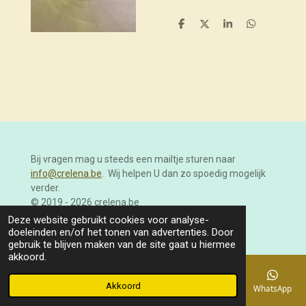
D
D
S
D
e
e
h
e
l
e
a
l
e
l
r
e
n
e
n
Bij vragen mag u steeds een mailtje sturen naar
info@crelena.be
. Wij helpen U dan zo spoedig mogelijk
verder.
© 2019 - 2026 crelena.be
Powered by
JouwWeb
Deze website gebruikt cookies voor analyse-
doeleinden en/of het tonen van advertenties. Door
gebruik te blijven maken van de site gaat u hiermee
akkoord.
Akkoord
E-mailadres
Telefoonnummer
Kaart
Facebook
WhatsApp