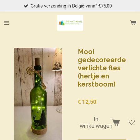
tis verzending in België vanaf €75,00
Ga
direct
naar
de
hoofdinhoud
Mooi
gedecoreerde
verlichte fles
(hertje en
kerstboom)
€ 12,50
In
winkelwagen