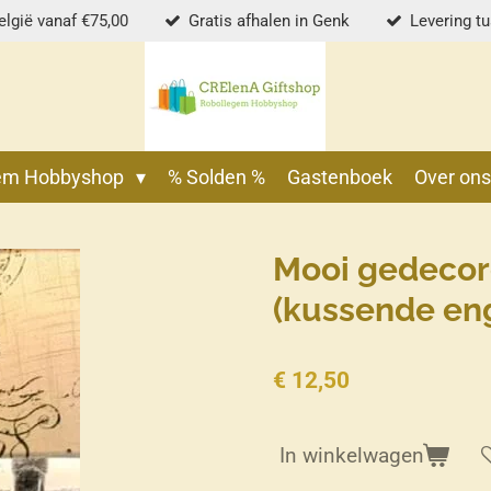
elgië vanaf €75,00
Gratis afhalen in Genk
Levering t
gem Hobbyshop
% Solden %
Gastenboek
Over on
Mooi gedecore
(kussende eng
€ 12,50
In winkelwagen