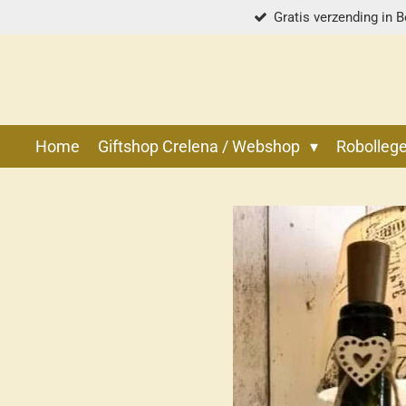
Gratis verzending in B
Ga
direct
naar
de
hoofdinhoud
Home
Giftshop Crelena / Webshop
Robolle