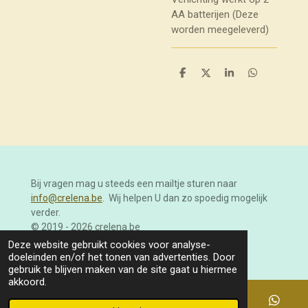
AA batterijen (Deze
worden meegeleverd)
D
D
S
D
e
e
h
e
l
e
a
l
e
l
r
e
n
e
n
Bij vragen mag u steeds een mailtje sturen naar
info@crelena.be
. Wij helpen U dan zo spoedig mogelijk
verder.
© 2019 - 2026 crelena.be
Powered by
JouwWeb
Deze website gebruikt cookies voor analyse-
doeleinden en/of het tonen van advertenties. Door
gebruik te blijven maken van de site gaat u hiermee
akkoord.