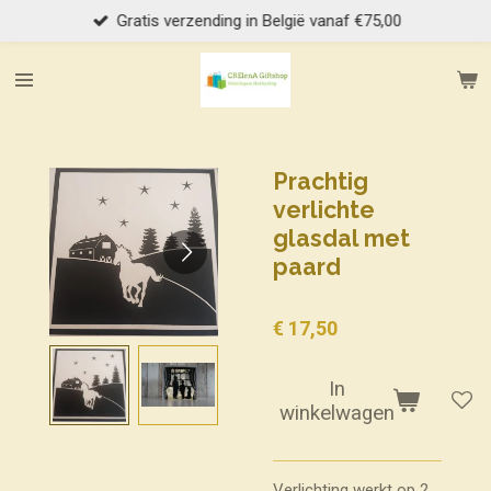
Gratis verzending in België vanaf €75,00
Ga
direct
naar
de
hoofdinhoud
Prachtig
verlichte
glasdal met
paard
€ 17,50
In
winkelwagen
Verlichting werkt op 2