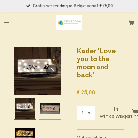
Gratis verzending in België vanaf €75,00
Ga
direct
naar
de
hoofdinhoud
Kader 'Love
you to the
moon and
back'
€ 25,00
In
winkelwagen
Met verlichting