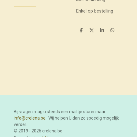
Enkel op bestelling
D
D
S
D
e
e
h
e
l
e
a
l
e
l
r
e
n
e
n
Bij vragen mag u steeds een mailtje sturen naar
info@crelena.be
. Wij helpen U dan zo spoedig mogelijk
verder.
© 2019 - 2026 crelena.be