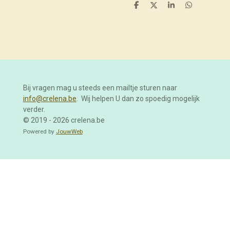
D
D
S
D
e
e
h
e
l
e
a
l
e
l
r
e
n
e
n
Bij vragen mag u steeds een mailtje sturen naar
info@crelena.be
. Wij helpen U dan zo spoedig mogelijk
verder.
© 2019 - 2026 crelena.be
Powered by
JouwWeb