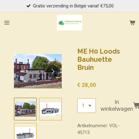
Gratis verzending in België vanaf €75,00
Ga
direct
naar
de
hoofdinhoud
ME H0 Loods
Bauhuette
Bruin
€ 28,00
In
winkelwagen
Artikelnummer:
VOL-
45713