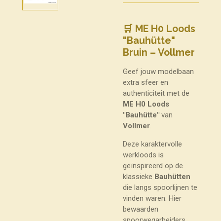
🛒 ME H0 Loods
"Bauhütte"
Bruin – Vollmer
Geef jouw modelbaan
extra sfeer en
authenticiteit met de
ME H0 Loods
"Bauhütte"
van
Vollmer
.
Deze karaktervolle
werkloods is
geïnspireerd op de
klassieke
Bauhütten
die langs spoorlijnen te
vinden waren. Hier
bewaarden
spoorwegarbeiders