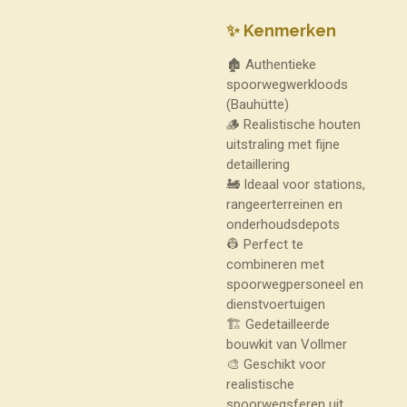
✨ Kenmerken
🏚️ Authentieke
spoorwegwerkloods
(Bauhütte)
🪵 Realistische houten
uitstraling met fijne
detaillering
🚂 Ideaal voor stations,
rangeerterreinen en
onderhoudsdepots
👷 Perfect te
combineren met
spoorwegpersoneel en
dienstvoertuigen
🏗️ Gedetailleerde
bouwkit van Vollmer
🎨 Geschikt voor
realistische
spoorwegsferen uit