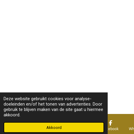
Deze website gebruikt cookies voor analyse-
doeleinden en/of het tonen van advertenties. Door
gebruik te blijven maken van de site gaat u hiermee
akkoord.
Akkoord
E-mailadres
Telefoonnummer
Kaart
Facebook
Wh