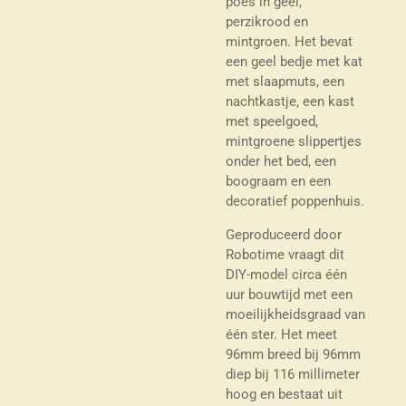
poes in geel,
perzikrood en
mintgroen. Het bevat
een geel bedje met kat
met slaapmuts, een
nachtkastje, een kast
met speelgoed,
mintgroene slippertjes
onder het bed, een
boograam en een
decoratief poppenhuis.
Geproduceerd door
Robotime vraagt dit
DIY-model circa één
uur bouwtijd met een
moeilijkheidsgraad van
één ster. Het meet
96mm breed bij 96mm
diep bij 116 millimeter
hoog en bestaat uit