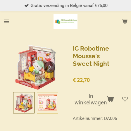
Gratis verzending in België vanaf €75,00
Ga
direct
naar
de
hoofdinhoud
IC Robotime
Mousse's
Sweet Night
€ 22,70
In
winkelwagen
Artikelnummer:
DA006