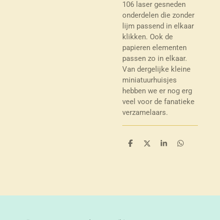
106 laser gesneden
onderdelen die zonder
lijm passend in elkaar
klikken. Ook de
papieren elementen
passen zo in elkaar.
Van dergelijke kleine
miniatuurhuisjes
hebben we er nog erg
veel voor de fanatieke
verzamelaars.
D
D
S
D
e
e
h
e
l
e
a
l
e
l
r
e
n
e
n