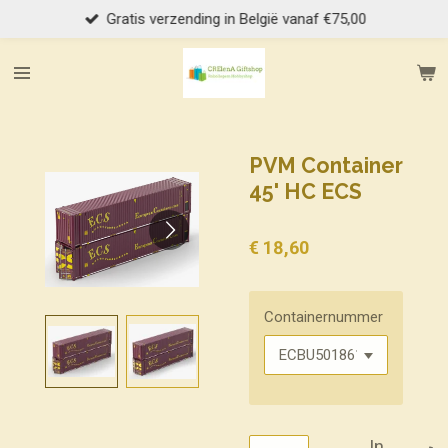
Gratis verzending in België vanaf €75,00
Ga
direct
naar
de
hoofdinhoud
PVM Container
45' HC ECS
€ 18,60
Containernummer
In