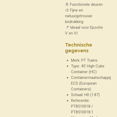
🚪 Functionele deuren
🎨 Fijne en
natuurgetrouwe
bedrukking
📍 Ideaal voor Epoche
V en VI
Technische
gegevens
Merk: PT Trains
Type: 45' High Cube
Container (HC)
Containermaatschappij:
ECS (European
Containers)
Schaal: H0 (1:87)
Referentie:
PT8510018 /
PT8510018.1