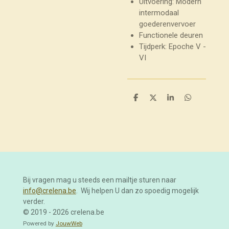
Uitvoering: Modern
intermodaal
goederenvervoer
Functionele deuren
Tijdperk: Epoche V -
VI
D
D
S
D
e
e
h
e
l
e
a
l
e
l
r
e
n
e
n
Bij vragen mag u steeds een mailtje sturen naar
info@crelena.be
. Wij helpen U dan zo spoedig mogelijk
verder.
© 2019 - 2026 crelena.be
Powered by
JouwWeb