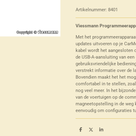
Artikelnummer:
8401
Viessmann Programmeerappa
Met het programmeerapparaat k
updates uitvoeren op je CarM
kabel wordt het aangesloten o
de USB-A-aansluiting van een 
gebruiksvriendelijke bedieni
verstrekt informatie over de l
Bovendien maakt het het moge
comfortabel in te stellen, zoal
nog veel meer. In het bijzond
van de voertuigen op de comm
magneetopstelling in de weg 
eenvoudig om configuraties tu
D
D
S
e
e
h