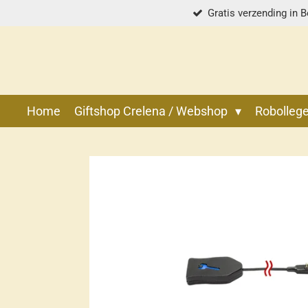
Gratis verzending in B
Ga
direct
naar
de
hoofdinhoud
Home
Giftshop Crelena / Webshop
Robolle