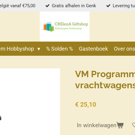
elgië vanaf €75,00
Gratis afhalen in Genk
Levering t
gem Hobbyshop
% Solden %
Gastenboek
Over on
VM Programm
vrachtwagens
€ 25,10
In winkelwagen