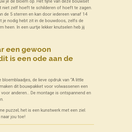
ouw je de bloem op. Het fijne van deze bouwset
 niet zelf hoeft te schilderen of hoeft te zagen.
an de 5 sterren en kan door iedereen vanaf 14
 je nodig hebt zit in de bouwdoos, zelfs de
m heen. In een uurtje lekker knutselen heb jij
aar een gewoon
dit is een ode aan de
bloemblaadjes, de lieve opdruk van “A little
g, maken dit bouwpakket voor volwassenen een
of voor anderen… De montage is ontspannend en
en.
ne puzzel; het is een kunstwerk met een ziel.
 naar jou toe!