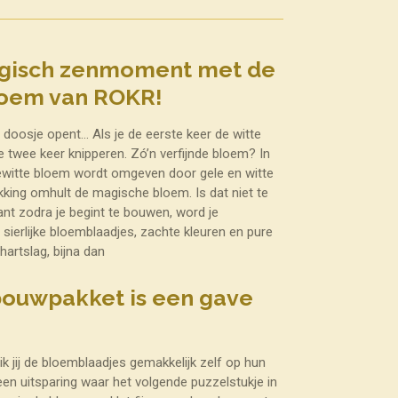
magisch zenmoment met de
loem van ROKR!
n doosje opent… Als je de eerste keer de witte
 twee keer knipperen. Zó’n verfijnde bloem? In
witte bloem wordt omgeven door gele en witte
akking omhult de magische bloem. Is dat niet te
nt zodra je begint te bouwen, word je
sierlijke bloemblaadjes, zachte kleuren en pure
hartslag, bijna dan
 bouwpakket is een gave
lik jij de bloemblaadjes gemakkelijk zelf op hun
 een uitsparing waar het volgende puzzelstukje in