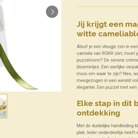
Jij krijgt een 
witte cameliab
Alsof je een vleugje zen in ee
camelia van ROKR ziet, moet je
puzzelvorm? De serene crème
bloemetjes. Een sierlijke verp
mooi om waar te zijn? Nee, wa
meegezogen in een wereld vol 
elegantie. Een puzzel met een 
Elke stap in dit
ontdekking
Met de duidelijke handleiding k
plek. Ieder onderdeeltje heeft