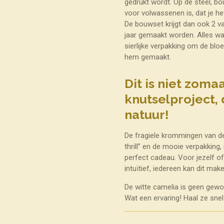
gedrukt wordt. Op de steel, b
voor volwassenen is, dat je het
De bouwset krijgt dan ook 2 v
jaar gemaakt worden. Alles wat
sierlijke verpakking om de bloe
hem gemaakt.
Dit is niet zom
knutselproject, 
natuur!
De fragiele krommingen van de 
thrill” en de mooie verpakkin
perfect cadeau. Voor jezelf 
intuïtief, iedereen kan dit mak
De witte camelia is geen gewo
Wat een ervaring! Haal ze snel