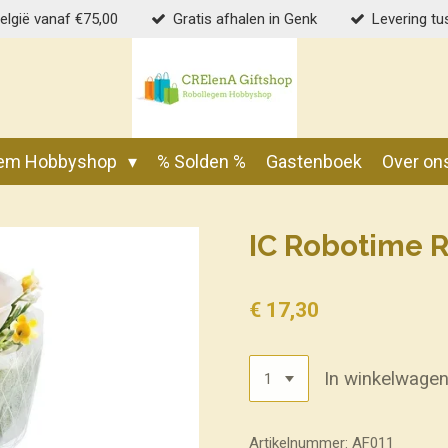
België vanaf €75,00
Gratis afhalen in Genk
Levering tu
gem Hobbyshop
% Solden %
Gastenboek
Over on
IC Robotime 
€ 17,30
In winkelwage
Artikelnummer:
AF011