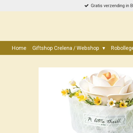
Gratis verzending in 
Ga
direct
naar
de
hoofdinhoud
Home
Giftshop Crelena / Webshop
Robolle