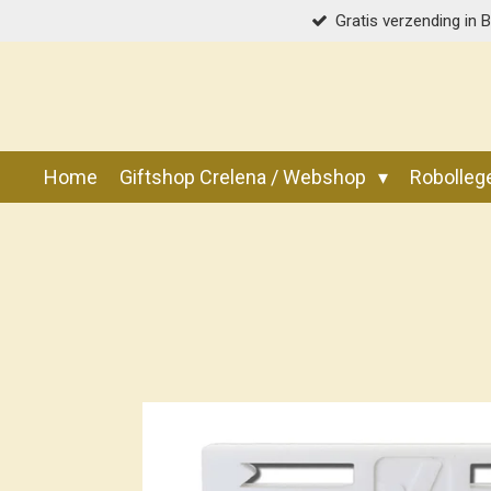
Gratis verzending in 
Ga
direct
naar
de
hoofdinhoud
Home
Giftshop Crelena / Webshop
Robolle