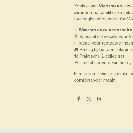
Zoals je van
Viessmann
gewen
slimme functionaliteit en geb
toevoeging voor iedere CarMot
✨
Waarom deze accessoire 
🧲 Speciaal ontwikkeld voor 
⚙️ Ideaal voor testopstellingen
🚛 Handig bij het controleren 
🛠️ Praktische 2-delige set
🎯 Onmisbaar voor wie het sys
Een slimme kleine helper die 
comfortabeler maakt.
D
D
S
e
e
h
l
e
a
e
l
r
n
e