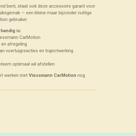
d bent, staat ook deze accessoire garant voor
ruiksgemak — een kleine maar bijzonder nuttige
ion gebruiker.
handig is:
Viessmann CarMotion
 en afregeling
van voertuigreacties en trajectwerking
teem optimaal wil afstellen
het werken met
Viessmann CarMotion
nog