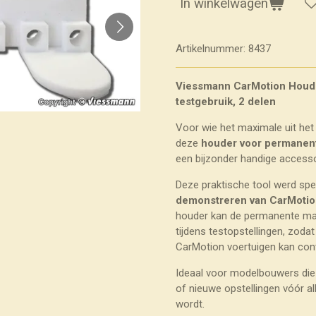
In winkelwagen
Artikelnummer:
8437
Viessmann CarMotion Houd
testgebruik, 2 delen
Voor wie het maximale uit he
deze
houder voor permanent
een bijzonder handige accesso
Deze praktische tool werd sp
demonstreren van CarMotio
houder kan de permanente mag
tijdens testopstellingen, zodat
CarMotion voertuigen kan cont
Ideaal voor modelbouwers die 
of nieuwe opstellingen vóór al
wordt.