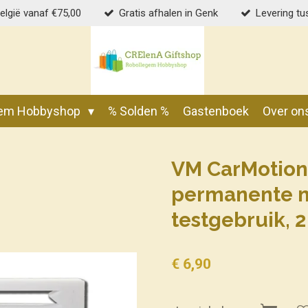
België vanaf €75,00
Gratis afhalen in Genk
Levering tu
gem Hobbyshop
% Solden %
Gastenboek
Over on
VM CarMotion
permanente m
testgebruik, 
€ 6,90