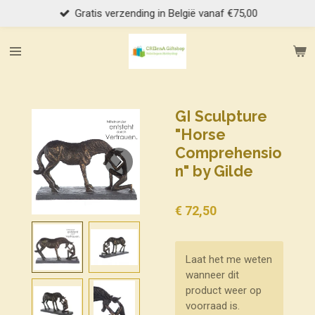
Gratis verzending in België vanaf €75,00
Ga
direct
naar
de
hoofdinhoud
GI Sculpture
"Horse
Comprehensio
n" by Gilde
€ 72,50
Laat het me weten
wanneer dit
product weer op
voorraad is.