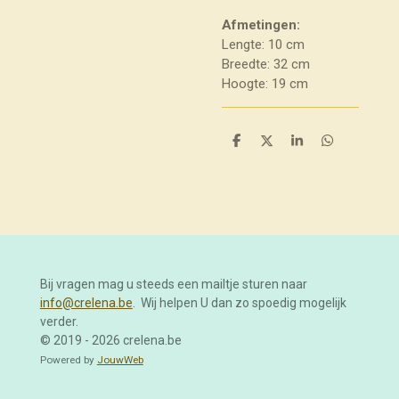
Afmetingen:
Lengte: 10 cm
Breedte: 32 cm
Hoogte: 19 cm
D
D
S
D
e
e
h
e
l
e
a
l
e
l
r
e
n
e
n
Bij vragen mag u steeds een mailtje sturen naar
info@crelena.be
. Wij helpen U dan zo spoedig mogelijk
verder.
© 2019 - 2026 crelena.be
Powered by
JouwWeb