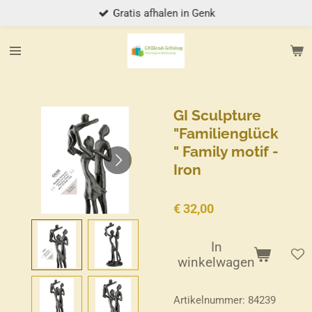
Gratis afhalen in Genk
Ga
direct
naar
de
hoofdinhoud
GI Sculpture
"Familienglück
" Family motif -
Iron
€ 32,00
In
winkelwagen
Artikelnummer:
84239