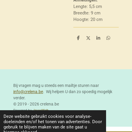
Lengte: 5,5 cm
Breedte: 9 cm
Hoogte: 20 cm
D
D
S
D
e
e
h
e
l
e
a
l
e
l
r
e
n
e
n
Bij vragen mag u steeds een mailtje sturen naar
info@crelena.be
. Wij helpen U dan zo spoedig mogelijk
verder.
© 2019 - 2026 crelena.be
Powered by
JouwWeb
Deze website gebruikt cookies voor analyse-
doeleinden en/of het tonen van advertenties. Door
gebruik te blijven maken van de site gaat u