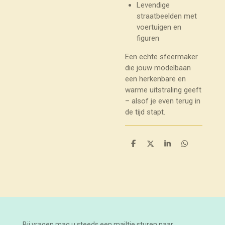
Levendige
straatbeelden met
voertuigen en
figuren
Een echte sfeermaker
die jouw modelbaan
een herkenbare en
warme uitstraling geeft
– alsof je even terug in
de tijd stapt.
D
D
S
D
e
e
h
e
l
e
a
l
e
l
r
e
n
e
n
Bij vragen mag u steeds een mailtje sturen naar