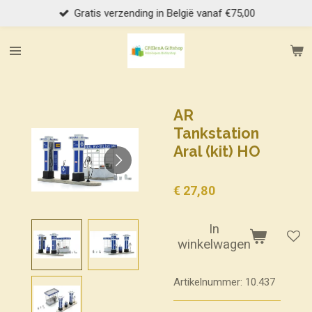
Gratis verzending in België vanaf €75,00
Ga
direct
naar
de
hoofdinhoud
AR
Tankstation
Aral (kit) HO
€ 27,80
In
winkelwagen
Artikelnummer:
10.437