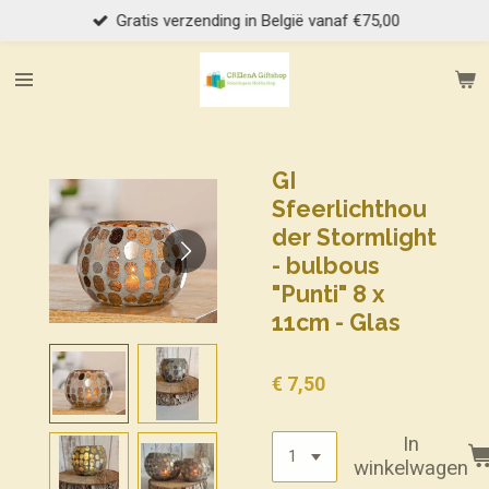
Gratis verzending in België vanaf €75,00
Ga
direct
naar
de
hoofdinhoud
GI
Sfeerlichthou
der Stormlight
- bulbous
"Punti" 8 x
11cm - Glas
€ 7,50
In
winkelwagen