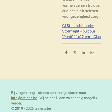
vormen ze een tijdloos
duo dat in elk seizoen
voor gezelligheid zorgt.
GI Sfeerlichthouder
Stormlight - bulbous
"Punti" 11x12 cm - Glas
D
D
S
D
e
e
h
e
l
e
a
l
e
l
r
e
n
e
n
Bij vragen mag u steeds een mailtje sturen naar
info@crelena.be
. Wij helpen U dan zo spoedig mogelijk
verder.
© 2019 - 2026 crelena.be