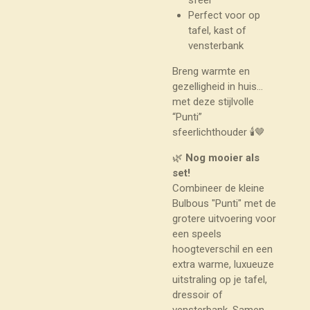
Perfect voor op
tafel, kast of
vensterbank
Breng warmte en
gezelligheid in huis…
met deze stijlvolle
“Punti”
sfeerlichthouder 🕯️🤎
🌿
Nog mooier als
set!
Combineer de kleine
Bulbous "Punti" met de
grotere uitvoering voor
een speels
hoogteverschil en een
extra warme, luxueuze
uitstraling op je tafel,
dressoir of
vensterbank. Samen