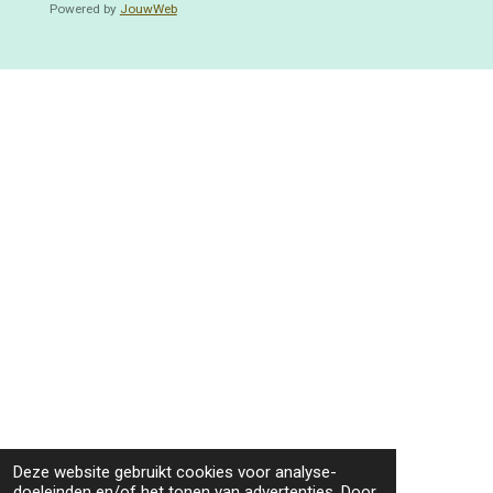
Powered by
JouwWeb
Deze website gebruikt cookies voor analyse-
doeleinden en/of het tonen van advertenties. Door