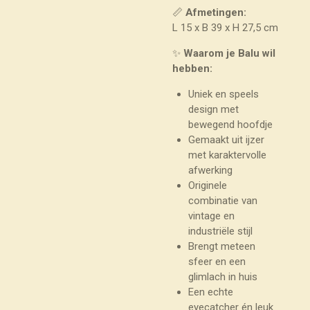
📏
Afmetingen:
L 15 x B 39 x H 27,5 cm
✨
Waarom je Balu wil
hebben:
Uniek en speels
design met
bewegend hoofdje
Gemaakt uit ijzer
met karaktervolle
afwerking
Originele
combinatie van
vintage en
industriële stijl
Brengt meteen
sfeer en een
glimlach in huis
Een echte
eyecatcher én leuk