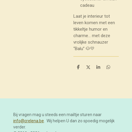
cadeau
Laat je interieur tot
leven komen met een
tikkeltje humor en
charme… met deze
vrolijke schnauzer
“Balu” 🐶💛
D
D
S
D
e
e
h
e
l
e
a
l
e
l
r
e
n
e
n
Bij vragen mag u steeds een mailtje sturen naar
info@crelena.be
. Wij helpen U dan zo spoedig mogelijk
verder.