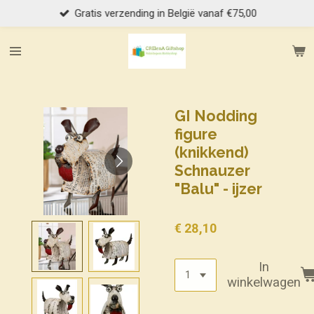
Gratis verzending in België vanaf €75,00
Ga
direct
naar
de
hoofdinhoud
GI Nodding
figure
(knikkend)
Schnauzer
"Balu" - ijzer
€ 28,10
In
winkelwagen