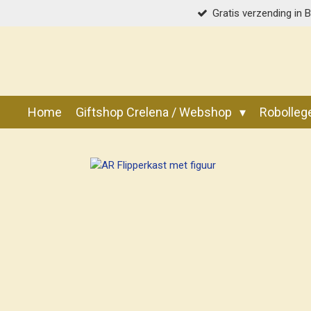
Gratis verzending in 
Ga
direct
naar
de
hoofdinhoud
Home
Giftshop Crelena / Webshop
Robolle