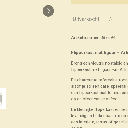
Uitverkocht
Artikelnummer:
387.694
Flipperkast met figuur – Art
Breng een vleugje nostalgie e
flipperkast met figuur van Arti
Dit charmante tafereeltje toon
alsof je zo een café, speelhal
een flipperkast niet te missen
op de sfeer van je scène!
De kleurrijke flipperkast en he
levendig en herkenbaar momen
een interieur, terras of gezell