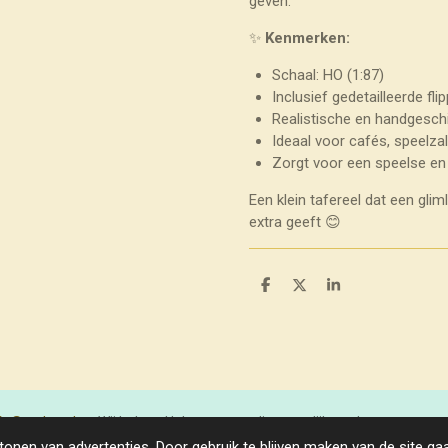
geven.
✨
Kenmerken:
Schaal: HO (1:87)
Inclusief gedetailleerde fli
Realistische en handgesch
Ideaal voor cafés, speelza
Zorgt voor een speelse en
Een klein tafereel dat een gli
extra geeft 😊
D
D
S
e
e
h
l
e
a
e
l
r
n
e
fo@crelena.be
. Wij helpen U dan zo spoedig mogelijk verder.
onen van advertenties. Door gebruik te blijven maken van de site ga