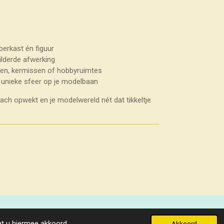
pperkast én figuur
ilderde afwerking
len, kermissen of hobbyruimtes
 unieke sfeer op je modelbaan
mlach opwekt en je modelwereld nét dat tikkeltje
Powered by
JouwWeb
at u hiermee akkoord.
Akkoord