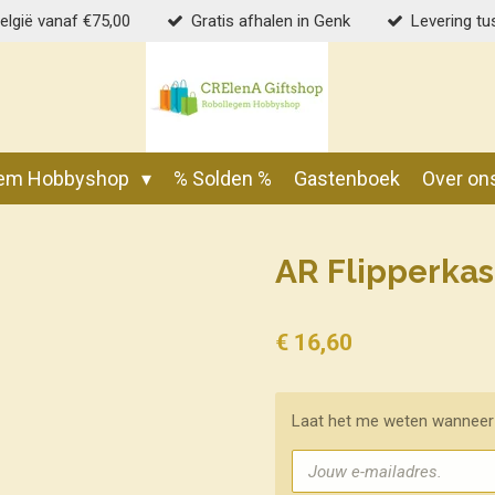
België vanaf €75,00
Gratis afhalen in Genk
Levering tu
gem Hobbyshop
% Solden %
Gastenboek
Over on
AR Flipperkas
€ 16,60
Laat het me weten wanneer 