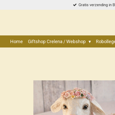
Gratis verzending in 
Ga
direct
naar
de
hoofdinhoud
Home
Giftshop Crelena / Webshop
Robolle