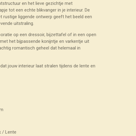
htstructuur en het lieve gezichtje met
e tot een echte blikvanger in je interieur. De
 rustige liggende ontwerp geeft het beeld een
ende uitstraling.
oratie op een dressoir, bijzettafel of in een open
et het bijpassende konijntje en varkentje uit
achtig romantisch geheel dat helemaal in
t jouw interieur laat stralen tijdens de lente en
cm
k / Lente