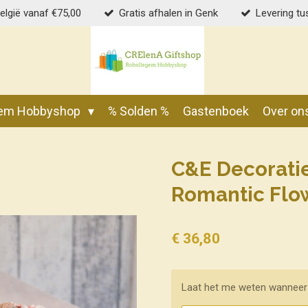
België vanaf €75,00
Gratis afhalen in Genk
Levering tu
gem Hobbyshop
% Solden %
Gastenboek
Over on
C&E Decorati
Romantic Flo
€ 36,80
Laat het me weten wanneer 