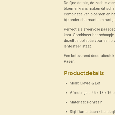
De fijne details, de zachte vac
bloemenkrans maken dit schaapj
combinatie van bloemen en het
bijzonder charmante en rustgev
Perfect als sfeervolle paasdec
kast. Combineer het schaapje m
dezelfde collectie voor een pr
lentesfeer staat.
Een betoverend decoratiestuk da
Pasen.
Productdetails
Merk: Clayre & Eef
Afmetingen: 25 x 13 x 16 
Materiaal: Polyresin
Stijl: Romantisch / Landelij