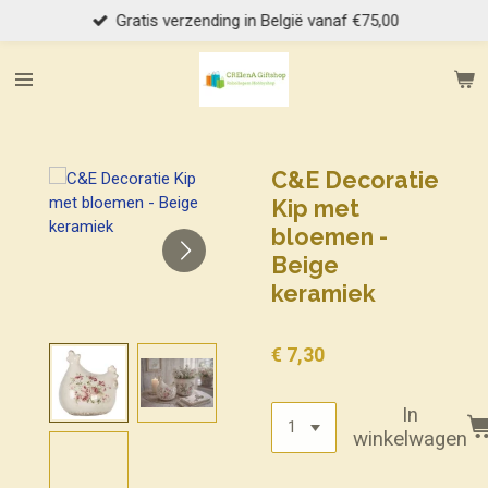
Gratis verzending in België vanaf €75,00
Ga
direct
naar
de
hoofdinhoud
C&E Decoratie
Kip met
bloemen -
Beige
keramiek
€ 7,30
In
winkelwagen