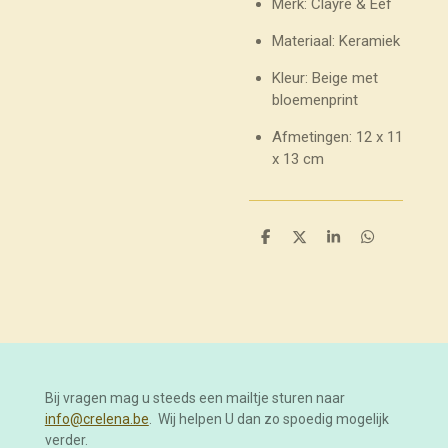
Merk: Clayre & Eef
Materiaal: Keramiek
Kleur: Beige met
bloemenprint
Afmetingen: 12 x 11
x 13 cm
D
D
S
D
e
e
h
e
l
e
a
l
e
l
r
e
n
e
n
Bij vragen mag u steeds een mailtje sturen naar
info@crelena.be
. Wij helpen U dan zo spoedig mogelijk
verder.