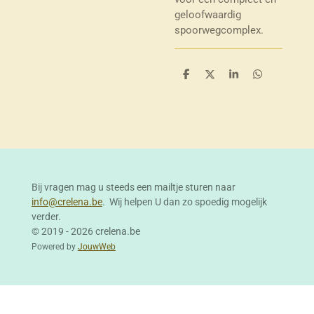
geloofwaardig
spoorwegcomplex.
D
D
S
D
e
e
h
e
l
e
a
l
e
l
r
e
n
e
n
Bij vragen mag u steeds een mailtje sturen naar
info@crelena.be
. Wij helpen U dan zo spoedig mogelijk
verder.
© 2019 - 2026 crelena.be
Powered by
JouwWeb