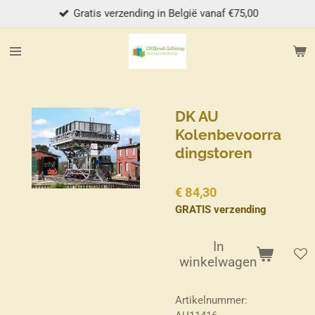
Gratis verzending in België vanaf €75,00
Ga
direct
naar
de
hoofdinhoud
DK AU
Kolenbevoorra
dingstoren
€ 84,30
GRATIS verzending
In
winkelwagen
Artikelnummer: