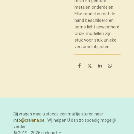
resin en geëtste
metalen onderdelen.
Elke model is met de
hand beschilderd en
soms licht geweatherd.
Onze modellen zijn
stuk voor stuk unieke
verzamelobjecten.
D
D
S
D
e
e
h
e
l
e
a
l
e
l
r
e
n
e
n
Bij vragen mag u steeds een mailtje sturen naar
info@crelena.be
. Wij helpen U dan zo spoedig mogelijk
verder.
© 2019 - 2026 crelena.be