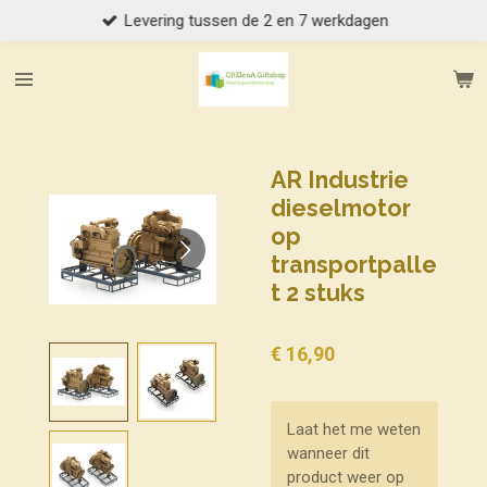
Levering tussen de 2 en 7 werkdagen
Ga
direct
naar
de
hoofdinhoud
AR Industrie
dieselmotor
op
transportpalle
t 2 stuks
€ 16,90
Laat het me weten
wanneer dit
product weer op