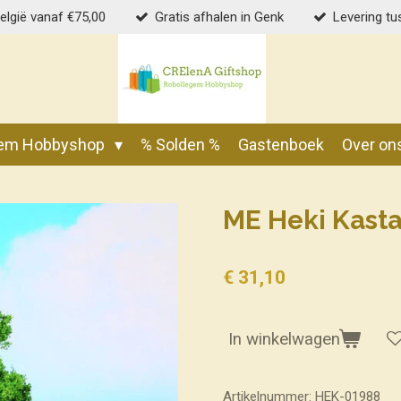
België vanaf €75,00
Gratis afhalen in Genk
Levering tu
gem Hobbyshop
% Solden %
Gastenboek
Over on
ME Heki Kast
€ 31,10
In winkelwagen
Artikelnummer:
HEK-01988