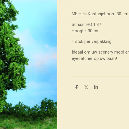
ME Heki Kastanjeboom 30 cm
Schaal: HO 1:87
Hoogte: 30 cm
1 stuk per verpakking
Ideaal om uw scenery mooi en 
eyecatcher op uw baan!
D
D
S
e
e
h
l
e
a
e
l
r
n
e