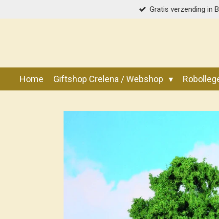
Gratis verzending in 
Ga
direct
naar
de
hoofdinhoud
Home
Giftshop Crelena / Webshop
Robolle