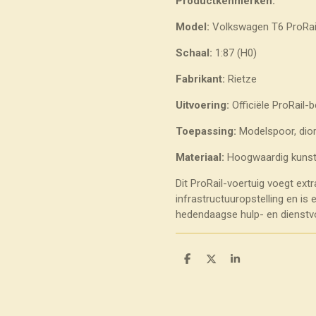
Productkenmerken:
Model:
Volkswagen T6 ProRail 
Schaal:
1:87 (H0)
Fabrikant:
Rietze
Uitvoering:
Officiële ProRail
Toepassing:
Modelspoor, dio
Materiaal:
Hoogwaardig kunst
Dit ProRail-voertuig voegt ext
infrastructuuropstelling en is
hedendaagse hulp- en dienstv
D
D
S
e
e
h
l
e
a
e
l
r
n
e