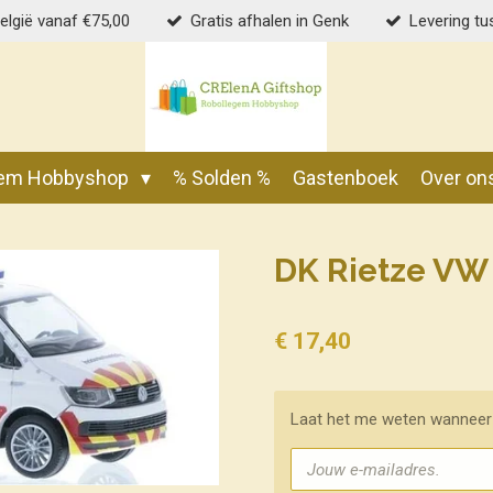
België vanaf €75,00
Gratis afhalen in Genk
Levering tu
gem Hobbyshop
% Solden %
Gastenboek
Over on
DK Rietze VW 
€ 17,40
Laat het me weten wanneer 