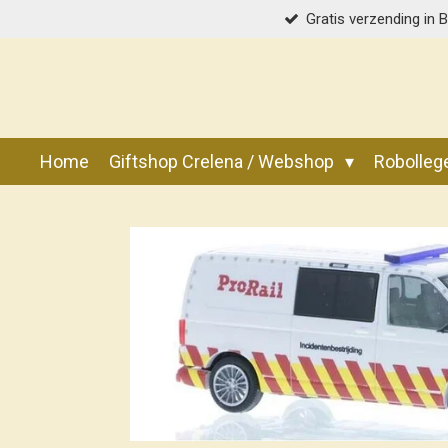
Gratis verzending in 
Ga
direct
naar
de
hoofdinhoud
Home
Giftshop Crelena / Webshop
Robolle