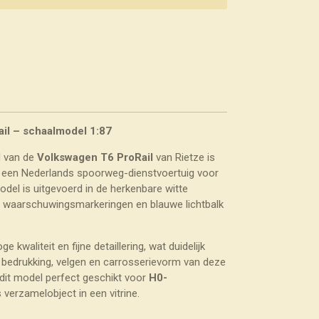
il – schaalmodel 1:87
l van de
Volkswagen T6 ProRail
van Rietze is
n een Nederlands spoorweg-dienstvoertuig voor
odel is uitgevoerd in de herkenbare witte
le waarschuwingsmarkeringen en blauwe lichtbalk
 kwaliteit en fijne detaillering, wat duidelijk
e bedrukking, velgen en carrosserievorm van deze
 dit model perfect geschikt voor
H0-
s verzamelobject in een vitrine.