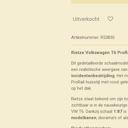
Uitverkocht
Artikelnummer:
R53830
Rietze Volkswagen T6 ProRa
Dit gedetailleerde schaalmode
een realistische weergave va
incidentenbestrijding
. Het m
ProRail-huisstijl met rood-ge
op het dak.
Rietze staat bekend om zijn hoge
zichtbaar is in de nauwkeurig
VW T6. Dankzij schaal
1:87
is
modelbanen
, diorama’s of al